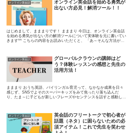
オンライン英会話を始める勇気が
オンライン英会話
出ない方必見！解消ツール！！
はじめまして、まままりです！ まままり 今日は、オンライン英会話
を始める勇気が出ない方の解消ツールについて実体験を元に書いてい
きます^^ こちらの内容をお読みいただくと、 「あ～そんな方法があ
ったんだ」 「無理して始める必要ないんだ」 「こ...
グローバルクラウンの講師はど
オンライン英会話
う？体験レッスンの感想と先生の
活用方法！
まままり おうち英語、バイリンガル育児って、なかなか成果を日々
感じず、SNSでよそのスーパーキッズをみて焦ったり落ち込んだ
り、たま～に子どもが新しいフレーズやセンテンスを話すと感動した
り、ジェットコースターのような日々かと思います。 我が家...
英会話のフリートークで初心者が
オンライン英会話
話題（ネタ）に困らないための必
須アイテム！これで先生を笑わせ
よう！