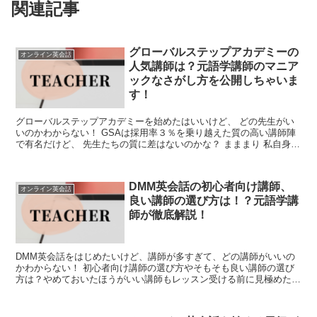
関連記事
グローバルステップアカデミーの
オンライン英会話
人気講師は？元語学講師のマニア
ックなさがし方を公開しちゃいま
す！
グローバルステップアカデミーを始めたはいいけど、 どの先生がい
いのかわからない！ GSAは採用率３％を乗り越えた質の高い講師陣
で有名だけど、 先生たちの質に差はないのかな？ まままり 私自身も
「GSAの先生だれがいいの？」 「人気講師をネ...
DMM英会話の初心者向け講師、
オンライン英会話
良い講師の選び方は！？元語学講
師が徹底解説！
DMM英会話をはじめたいけど、講師が多すぎて、どの講師がいいの
かわからない！ 初心者向け講師の選び方やそもそも良い講師の選び
方は？やめておいたほうがいい講師もレッスン受ける前に見極めた
い。 まままり 毎日DMM英会話を受けているまままりです...