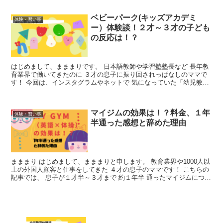
ベビーパーク(キッズアカデミ
体験・習い事
ー）体験談！２才～３才の子ども
の反応は！？
はじめまして、まままりです。 日本語教師や学習塾塾長など 長年教
育業界で働いてきたのに ３才の息子に振り回されっぱなしのママで
す！ 今回は、インスタグラムやネットで 気になっていた「幼児教
室」の体験に ３才間近のわんぱく息子を連れて行ったと...
マイジムの効果は！？料金、１年
体験・習い事
半通った感想と辞めた理由
まままり はじめまして、まままりと申します。 教育業界や1000人以
上の外国人顧客と仕事をしてきた ４才の息子のママです！ こちらの
記事では、 息子が１才半～３才まで 約１年半 通ったマイジムについ
て 赤裸々に書いています＾＾ 結論から言う...